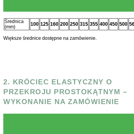
Średnica
100
125
160
200
250
315
355
400
450
500
5
(mm)
Większe średnice dostępne na zamówienie.
2. KRÓCIEC ELASTYCZNY O
PRZEKROJU PROSTOKĄTNYM –
WYKONANIE NA ZAMÓWIENIE