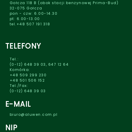
Gołcza 118 B (obok stacji benzynowej Prima-Bud)
32-075 Gołcza
pon - czw: 6.00-14.30
pt: 6.00-13.00
tel.+48 507 191 318
TELEFONY
Tel.:
(0-12) 648 39 03, 647 12 64
Komórka:
+48 509 299 230
+48 501 506 152
Tel./Fax:
(0-12) 648 39 03
E-MAIL
biuro@aluwen.com.pl
NIP